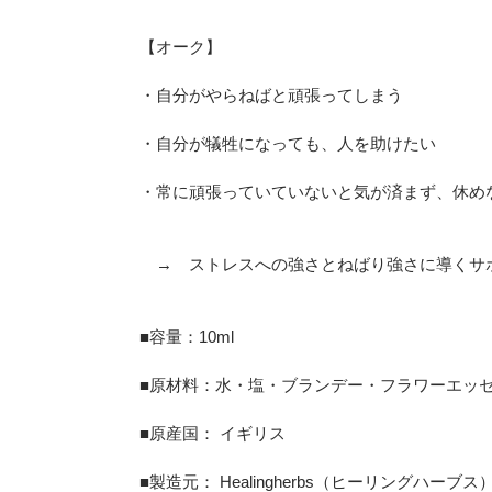
【オーク】
・自分がやらねばと頑張ってしまう
・自分が犠牲になっても、人を助けたい
・常に頑張っていていないと気が済まず、休め
→ ストレスへの強さとねばり強さに導くサ
■容量：10ml
■原材料：水・塩・ブランデー・フラワーエッ
■原産国： イギリス
■製造元： Healingherbs（ヒーリングハーブス