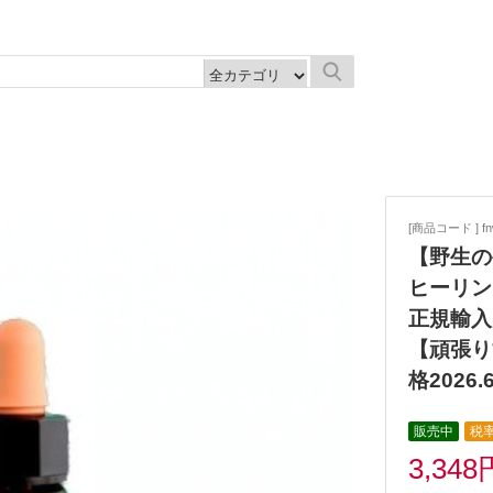
[商品コード ] fn
【野生の生
ヒーリン
正規輸入
【頑張り
格2026.6
販売中
税率
3,348