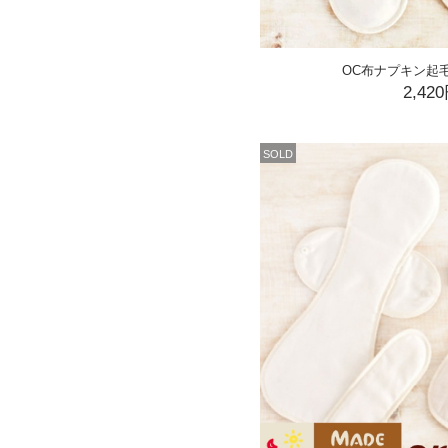
OC布ナプキン起
2,42
SOLD