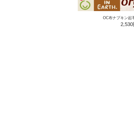
OC布ナプキン起
2,53