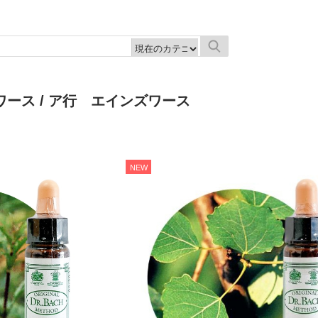
ワース
/ ア行 エインズワース
NEW