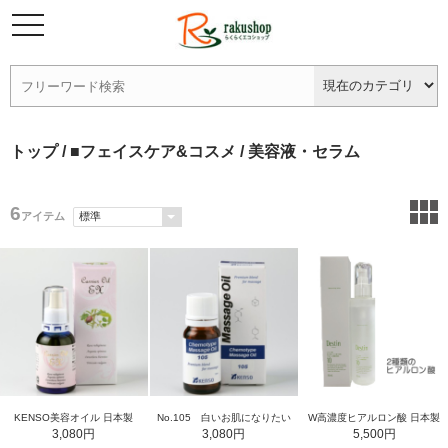
トップ
/
■フェイスケア&コスメ
/ 美容液・セラム
6
アイテム
KENSO美容オイル 日本製
No.105 白いお肌になりたい
W高濃度ヒアルロン酸 日本製
3,080円
3,080円
5,500円