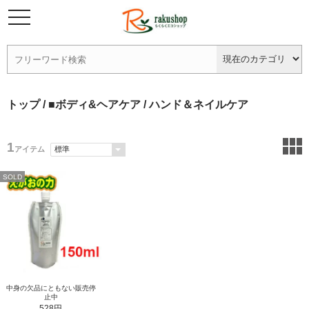
トップ
/
■ボディ&ヘアケア
/ ハンド＆ネイルケア
1
アイテム
SOLD
中身の欠品にともない販売停
止中
528円