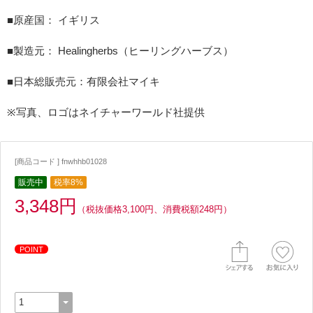
■原産国： イギリス
■製造元： Healingherbs（ヒーリングハーブス）
■日本総販売元：有限会社マイキ
※写真、ロゴはネイチャーワールド社提供
[商品コード ] fnwhhb01028
販売中
税率8%
3,348円
（税抜価格3,100円、消費税額248円）
POINT