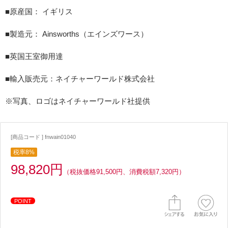
■原産国： イギリス
■製造元： Ainsworths（エインズワース）
■英国王室御用達
■輸入販売元：ネイチャーワールド株式会社
※写真、ロゴはネイチャーワールド社提供
[商品コード ] fnwain01040
税率8%
98,820円
（税抜価格91,500円、消費税額7,320円）
POINT