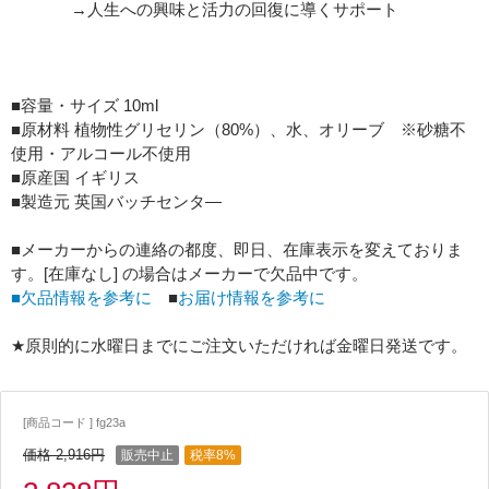
→人生への興味と活力の回復に導くサポート
■容量・サイズ 10ml
■原材料 植物性グリセリン（80%）、水、オリーブ ※砂糖不
使用・アルコール不使用
■原産国 イギリス
■製造元 英国バッチセンタ―
■メーカーからの連絡の都度、即日、在庫表示を変えておりま
す。[在庫なし] の場合はメーカーで欠品中です。
■欠品情報を参考に
■
お届け情報を参考に
★原則的に水曜日までにご注文いただければ金曜日発送です。
[商品コード ] fg23a
価格 2,916円
販売中止
税率8%