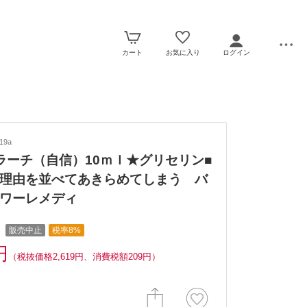
カート
お気に入り
ログイン
19a
ラーチ（自信）10ｍｌ★グリセリン■
理由を並べてあきらめてしまう バ
ワーレメディ
販売中止
税率8%
円
（税抜価格2,619円、消費税額209円）