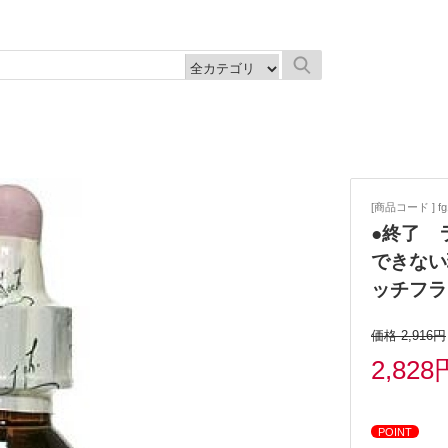
[商品コード ] fg
●終了 
できない
ッチフラ
価格 2,916円
2,828
POINT