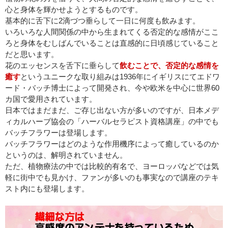
心と身体を輝かせようとするものです。
基本的に舌下に2滴づつ垂らして一日に何度も飲みます。
いろいろな人間関係の中から生まれてくる否定的な感情がここ
ろと身体をむしばんでいることは直感的に日頃感じていること
だと思います。
花のエッセンスを舌下に垂らして
飲むことで、否定的な感情を
癒す
というユニークな取り組みは1936年にイギリスにてエドワ
ード・バッチ博士によって開発され、今や欧米を中心に世界60
カ国で愛用されています。
日本ではまだまだ、ご存じ出ない方が多いのですが、日本メデ
ィカルハーブ協会の「ハーバルセラピスト資格講座」の中でも
バッチフラワーは登場します。
バッチフラワーはどのような作用機序によって癒しているのか
というのは、解明されていません。
ただ、植物療法の中では比較的有名で、ヨーロッパなどでは気
軽に街中でも見かけ、ファンが多いのも事実なので講座のテキ
スト内にも登場します。