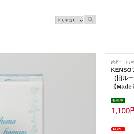
[商品コード ] ap
KENS
（旧ルー
【Made 
販売中
1,100
POINT