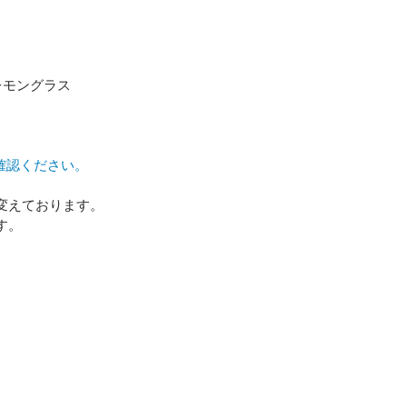
レモングラス
Eメー
確認ください。
プライバ
変えております。
す。