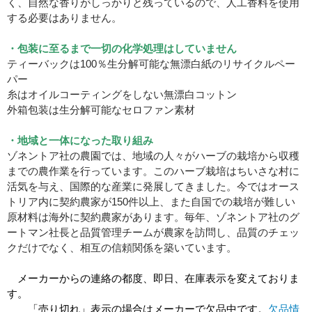
く、自然な香りがしっかりと残っているので、人工香料を使用
する必要はありません。
・包装に至るまで一切の化学処理はしていません
ティーバックは100％生分解可能な無漂白紙のリサイクルペー
パー
糸はオイルコーティングをしない無漂白コットン
外箱包装は生分解可能なセロファン素材
・地域と一体になった取り組み
ゾネントア社の農園では、地域の人々がハーブの栽培から収穫
までの農作業を行っています。このハーブ栽培はちいさな村に
活気を与え、国際的な産業に発展してきました。今ではオース
トリア内に契約農家が150件以上、また自国での栽培が難しい
原材料は海外に契約農家があります。毎年、ゾネントア社のグ
ートマン社長と品質管理チームが農家を訪問し、品質のチェッ
クだけでなく、相互の信頼関係を築いています。
メーカーからの連絡の都度、即日、在庫表示を変えておりま
す。
「売り切れ」表示の場合はメーカーで欠品中です。
欠品情