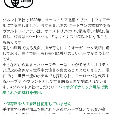
ゾネントア社は1988年、オーストリア北部のヴァルトフィアテ
ルにて誕生しました。設立者ヨハネス グートマンの故郷である
ヴァルトフィアテルは、オーストリアの中で最も寒い地域に位
置し、標高は500〜1000m。冬はマイナス25℃以下になること
もあります。
厳しい環境である反面、虫が育ちにくくオーガニック栽培に適
しており、寒さで鍛えられ特別に香りのよいハーブが育つ土地
です。
小さな村から始まったハーブティーは、やがてそのクオリティ
と理念の高さから世界中の注目を集めることとなりました。現
在では、世界一流のホテルでも採用され、ヨーロッパを代表す
るハーブティ-ブランドとして世界約45ヵ国で愛飲されていま
す。●ゾネントア社のこだわり・
バイオダイナミック農法で栽
培された原材料を使用。
・保存料や人工香料は使用していません
手作業で収穫や加工を施されたお茶やハーブはとても質が高