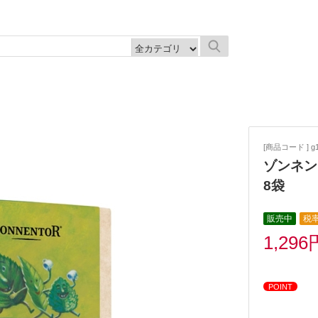
[商品コード ] g1
ゾンネン
8袋
販売中
税率
1,296
POINT