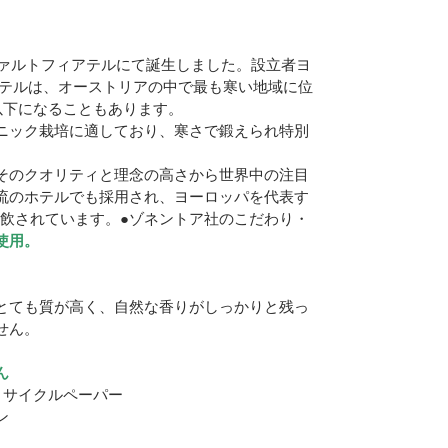
ヴァルトフィアテルにて誕生しました。設立者ヨ
アテルは、オーストリアの中で最も寒い地域に位
℃以下になることもあります。
ニック栽培に適しており、寒さで鍛えられ特別
そのクオリティと理念の高さから世界中の注目
流のホテルでも採用され、ヨーロッパを代表す
愛飲されています。●ゾネントア社のこだわり・
使用。
とても質が高く、自然な香りがしっかりと残っ
せん。
ん
リサイクルペーパー
ン