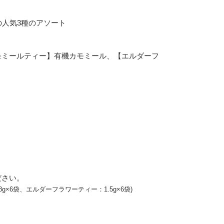
人気3種のアソート
モミールティー】有機カモミール、【エルダーフ
ださい。
8g×6袋、エルダーフラワーティー：1.5g×6袋)