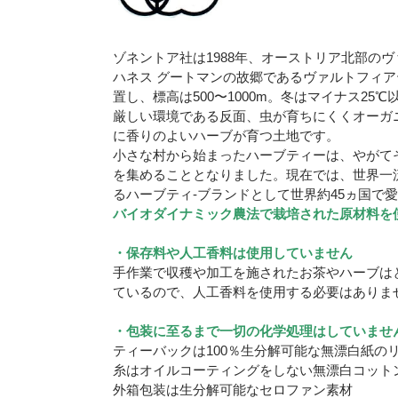
ゾネントア社は1988年、オーストリア北部の
ハネス グートマンの故郷であるヴァルトフィ
置し、標高は500〜1000m。冬はマイナス25
厳しい環境である反面、虫が育ちにくくオーガ
に香りのよいハーブが育つ土地です。
小さな村から始まったハーブティーは、やがて
を集めることとなりました。現在では、世界一
るハーブティ-ブランドとして世界約45ヵ国で
バイオダイナミック農法で栽培された原材料を
・保存料や人工香料は使用していません
手作業で収穫や加工を施されたお茶やハーブは
ているので、人工香料を使用する必要はありま
・包装に至るまで一切の化学処理はしていませ
ティーバックは100％生分解可能な無漂白紙の
糸はオイルコーティングをしない無漂白コット
外箱包装は生分解可能なセロファン素材