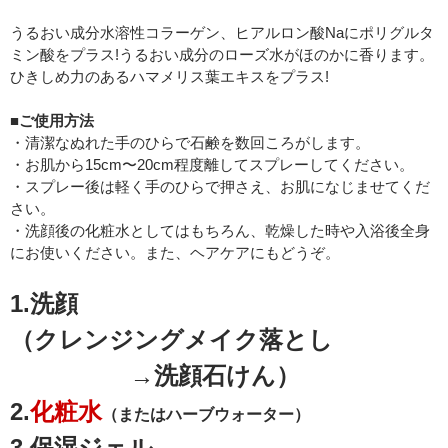
うるおい成分水溶性コラーゲン、ヒアルロン酸Naにポリグルタ
ミン酸をプラス!うるおい成分のローズ水がほのかに香ります。
ひきしめ力のあるハマメリス葉エキスをプラス!
■
ご使用方法
・清潔なぬれた手のひらで石鹸を数回ころがします。
・お肌から15cm〜20cm程度離してスプレーしてください。
・スプレー後は軽く手のひらで押さえ、お肌になじませてくだ
さい。
・洗顔後の化粧水としてはもちろん、乾燥した時や入浴後全身
にお使いください。また、ヘアケアにもどうぞ。
1.洗顔
（クレンジングメイク落とし
→洗顔石けん
）
2.
化粧水
（またはハーブウォーター）
3.保湿ジェル