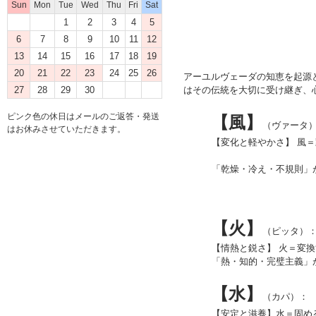
Sun
Mon
Tue
Wed
Thu
Fri
Sat
1
2
3
4
5
6
7
8
9
10
11
12
13
14
15
16
17
18
19
20
21
22
23
24
25
26
アーユルヴェーダの知恵を起源
はその伝統を大切に受け継ぎ、
27
28
29
30
ピンク色の休日はメールのご返答・発送
【風】
（ヴァータ
はお休みさせていただきます。
【変化と軽やかさ】 風
「乾燥・冷え・不規則」
【火】
（ピッタ）
【情熱と鋭さ】 火＝変
「熱・知的・完璧主義」
【水】
（カパ）：
【安定と滋養】水＝固め