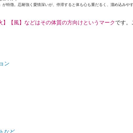
」が特徴。忍耐強く愛情深いが、停滞すると体も心も重だるく、溜め込みや
火】【風】などはその体質の方向けというマーク
です。
ョン
トなど